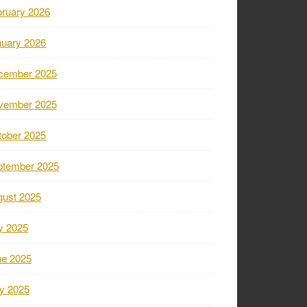
ruary 2026
nuary 2026
cember 2025
vember 2025
tober 2025
ptember 2025
gust 2025
y 2025
ne 2025
y 2025