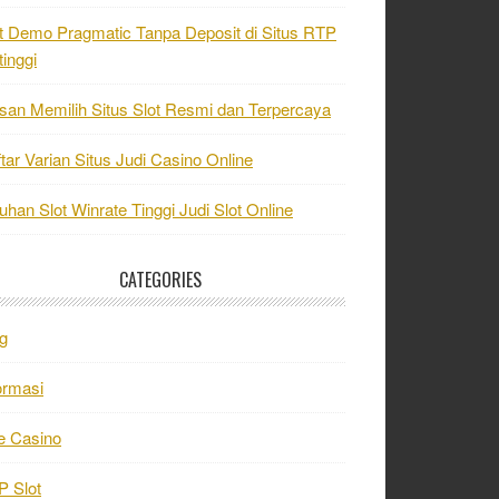
t Demo Pragmatic Tanpa Deposit di Situs RTP
tinggi
san Memilih Situs Slot Resmi dan Terpercaya
tar Varian Situs Judi Casino Online
uhan Slot Winrate Tinggi Judi Slot Online
CATEGORIES
g
ormasi
e Casino
P Slot