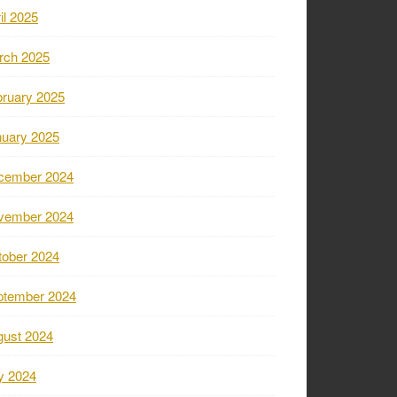
il 2025
rch 2025
ruary 2025
nuary 2025
cember 2024
vember 2024
tober 2024
ptember 2024
gust 2024
y 2024