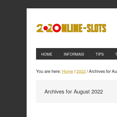
Skip
Skip
Skip
to
to
to
primary
main
primary
navigation
content
sidebar
HOME
INFORMASI
TIPS
You are here:
Home
/
2022
/
Archives for A
Archives for August 2022