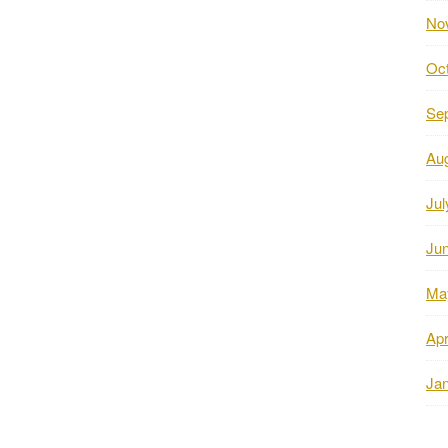
No
Oc
Se
Au
Jul
Ju
Ma
Apr
Ja