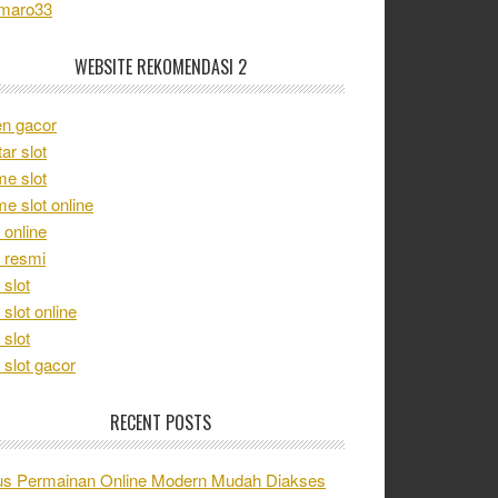
maro33
WEBSITE REKOMENDASI 2
n gacor
tar slot
e slot
e slot online
i online
i resmi
 slot
i slot online
 slot
k slot gacor
RECENT POSTS
us Permainan Online Modern Mudah Diakses