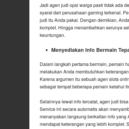
Jadi agen judi opsi warga pasti tidak ada 
syarat dari perusahaan gaming terkenal. Pe
judi itu Anda pakai. Dengan demikian, Anda
komplet. Hingga menambahkan serunya se
keuntungan.
Menyediakan Info Bermain Tep
Dalam langkah pertama bermain, pemain har
melakukan Anda membutuhkan keterangan 
Karena argumen itu sebuah agen slots onlin
sebagai tempat beberapa pemain ketahui ti
Selainnya lewat info tercatat, agen judi bi
Service ini secara automatis akan menyam
menanyakan langsung berkaitan info yang 
mendapat keterangan yang lebih komplet. S