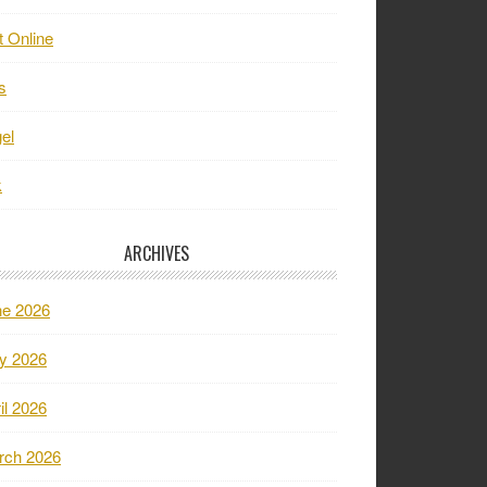
t Online
s
el
k
ARCHIVES
ne 2026
y 2026
il 2026
rch 2026