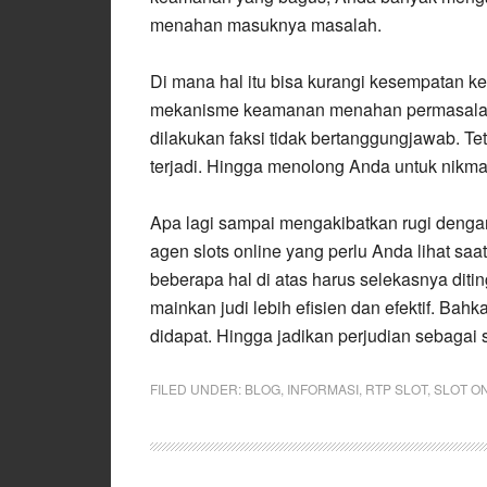
menahan masuknya masalah.
Di mana hal itu bisa kurangi kesempatan 
mekanisme keamanan menahan permasalaha
dilakukan faksi tidak bertanggungjawab. Te
terjadi. Hingga menolong Anda untuk nikma
Apa lagi sampai mengakibatkan rugi denga
agen slots online yang perlu Anda lihat sa
beberapa hal di atas harus selekasnya diti
mainkan judi lebih efisien dan efektif. B
didapat. Hingga jadikan perjudian sebagai
FILED UNDER:
BLOG
,
INFORMASI
,
RTP SLOT
,
SLOT O