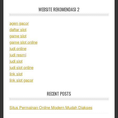
WEBSITE REKOMENDASI 2
agen gacor
daftar slot
game slot
game slot online
judi online
judi resmi
judi slot
judi slot online
link slot
link slot gacor
RECENT POSTS
Situs Permainan Online Modern Mudah Diakses