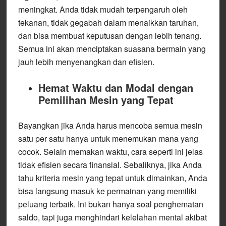
meningkat. Anda tidak mudah terpengaruh oleh
tekanan, tidak gegabah dalam menaikkan taruhan,
dan bisa membuat keputusan dengan lebih tenang.
Semua ini akan menciptakan suasana bermain yang
jauh lebih menyenangkan dan efisien.
Hemat Waktu dan Modal dengan
Pemilihan Mesin yang Tepat
Bayangkan jika Anda harus mencoba semua mesin
satu per satu hanya untuk menemukan mana yang
cocok. Selain memakan waktu, cara seperti ini jelas
tidak efisien secara finansial. Sebaliknya, jika Anda
tahu kriteria mesin yang tepat untuk dimainkan, Anda
bisa langsung masuk ke permainan yang memiliki
peluang terbaik. Ini bukan hanya soal penghematan
saldo, tapi juga menghindari kelelahan mental akibat