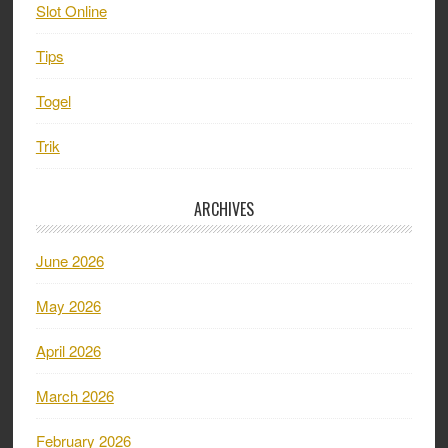
Slot Online
Tips
Togel
Trik
ARCHIVES
June 2026
May 2026
April 2026
March 2026
February 2026