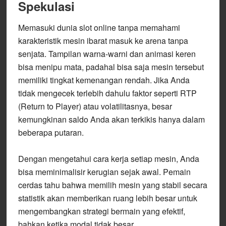
Spekulasi
Memasuki dunia slot online tanpa memahami
karakteristik mesin ibarat masuk ke arena tanpa
senjata. Tampilan warna-warni dan animasi keren
bisa menipu mata, padahal bisa saja mesin tersebut
memiliki tingkat kemenangan rendah. Jika Anda
tidak mengecek terlebih dahulu faktor seperti RTP
(Return to Player) atau volatilitasnya, besar
kemungkinan saldo Anda akan terkikis hanya dalam
beberapa putaran.
Dengan mengetahui cara kerja setiap mesin, Anda
bisa meminimalisir kerugian sejak awal. Pemain
cerdas tahu bahwa memilih mesin yang stabil secara
statistik akan memberikan ruang lebih besar untuk
mengembangkan strategi bermain yang efektif,
bahkan ketika modal tidak besar.