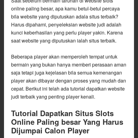
Saat sebelum bermain taruhan di website slots
online paling besar, apa kamu betul-betul percaya
bila website yang diputuskan adala situs terbaik?
Harus dipahami, penyeleksian website judi adalah
kunci keberhasilan yang perlu player yakin. Karena
saat website yang diputuskan ialah situs terbaik.
Beberapa player akan memperoleh tempat untuk
bermain yang bukan hanya memberi perasaan aman
saja tetapi juga kejelasan bila semua kemenangan
player akan dibayar dengan proses yang mudah dan
cepat. Berikut ini telah ada tutorial dapatkan website
judi terbaik yang penting player kenali.
Tutorial Dapatkan Situs Slots
Online Paling besar Yang Harus
Dijumpai Calon Player