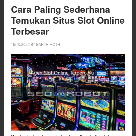
Cara Paling Sederhana
Temukan Situs Slot Online
Terbesar
15/10/2022
BY
EARTH MOTH