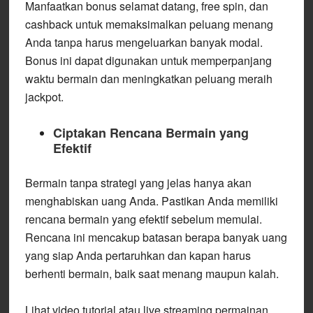
Manfaatkan bonus selamat datang, free spin, dan
cashback untuk memaksimalkan peluang menang
Anda tanpa harus mengeluarkan banyak modal.
Bonus ini dapat digunakan untuk memperpanjang
waktu bermain dan meningkatkan peluang meraih
jackpot.
Ciptakan Rencana Bermain yang
Efektif
Bermain tanpa strategi yang jelas hanya akan
menghabiskan uang Anda. Pastikan Anda memiliki
rencana bermain yang efektif sebelum memulai.
Rencana ini mencakup batasan berapa banyak uang
yang siap Anda pertaruhkan dan kapan harus
berhenti bermain, baik saat menang maupun kalah.
Lihat video tutorial atau live streaming permainan