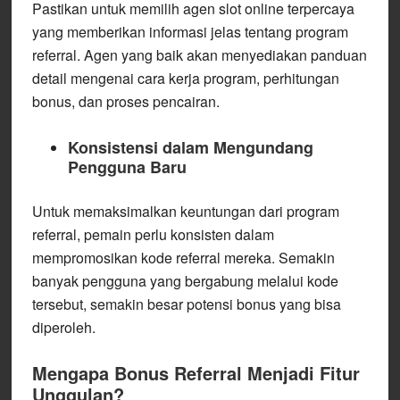
Pastikan untuk memilih agen slot online terpercaya
yang memberikan informasi jelas tentang program
referral. Agen yang baik akan menyediakan panduan
detail mengenai cara kerja program, perhitungan
bonus, dan proses pencairan.
Konsistensi dalam Mengundang
Pengguna Baru
Untuk memaksimalkan keuntungan dari program
referral, pemain perlu konsisten dalam
mempromosikan kode referral mereka. Semakin
banyak pengguna yang bergabung melalui kode
tersebut, semakin besar potensi bonus yang bisa
diperoleh.
Mengapa Bonus Referral Menjadi Fitur
Unggulan?