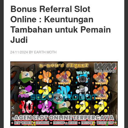
Bonus Referral Slot
Online : Keuntungan
Tambahan untuk Pemain
Judi
24/11/2024
BY
EARTH MOTH