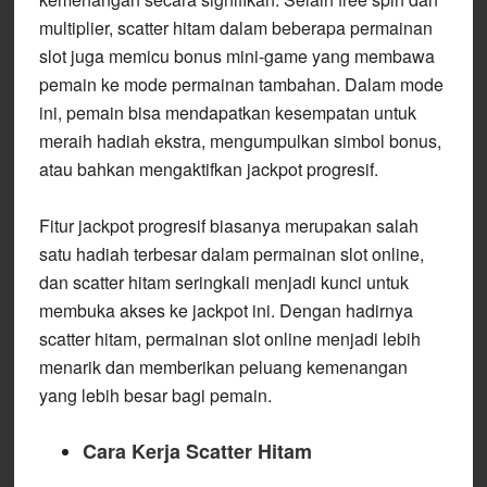
multiplier, scatter hitam dalam beberapa permainan
slot juga memicu bonus mini-game yang membawa
pemain ke mode permainan tambahan.
Dalam mode
ini, pemain bisa mendapatkan kesempatan untuk
meraih hadiah ekstra, mengumpulkan simbol bonus,
atau bahkan mengaktifkan jackpot progresif.
Fitur jackpot progresif biasanya merupakan salah
satu hadiah terbesar dalam permainan slot online,
dan scatter hitam seringkali menjadi kunci untuk
membuka akses ke jackpot ini. Dengan hadirnya
scatter hitam, permainan slot online menjadi lebih
menarik dan memberikan peluang kemenangan
yang lebih besar bagi pemain.
Cara Kerja Scatter Hitam