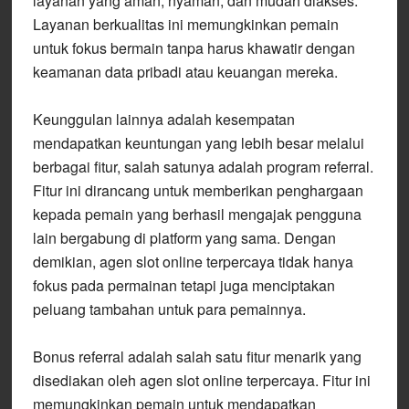
layanan yang aman, nyaman, dan mudah diakses.
Layanan berkualitas ini memungkinkan pemain
untuk fokus bermain tanpa harus khawatir dengan
keamanan data pribadi atau keuangan mereka.
Keunggulan lainnya adalah kesempatan
mendapatkan keuntungan yang lebih besar melalui
berbagai fitur, salah satunya adalah program referral.
Fitur ini dirancang untuk memberikan penghargaan
kepada pemain yang berhasil mengajak pengguna
lain bergabung di platform yang sama. Dengan
demikian, agen slot online terpercaya tidak hanya
fokus pada permainan tetapi juga menciptakan
peluang tambahan untuk para pemainnya.
Bonus referral adalah salah satu fitur menarik yang
disediakan oleh agen slot online terpercaya. Fitur ini
memungkinkan pemain untuk mendapatkan