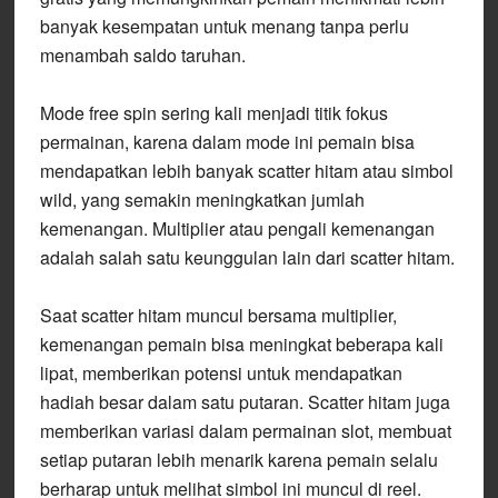
banyak kesempatan untuk menang tanpa perlu
menambah saldo taruhan.
Mode free spin sering kali menjadi titik fokus
permainan, karena dalam mode ini pemain bisa
mendapatkan lebih banyak scatter hitam atau simbol
wild, yang semakin meningkatkan jumlah
kemenangan.
Multiplier atau pengali kemenangan
adalah salah satu keunggulan lain dari scatter hitam.
Saat scatter hitam muncul bersama multiplier,
kemenangan pemain bisa meningkat beberapa kali
lipat, memberikan potensi untuk mendapatkan
hadiah besar dalam satu putaran.
Scatter hitam juga
memberikan variasi dalam permainan slot, membuat
setiap putaran lebih menarik karena pemain selalu
berharap untuk melihat simbol ini muncul di reel.