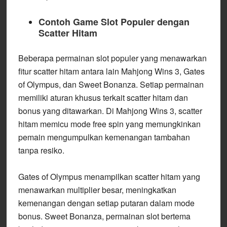
Contoh Game Slot Populer dengan
Scatter Hitam
Beberapa permainan slot populer yang menawarkan
fitur scatter hitam antara lain Mahjong Wins 3, Gates
of Olympus, dan Sweet Bonanza. Setiap permainan
memiliki aturan khusus terkait scatter hitam dan
bonus yang ditawarkan.
Di Mahjong Wins 3, scatter
hitam memicu mode free spin yang memungkinkan
pemain mengumpulkan kemenangan tambahan
tanpa resiko.
Gates of Olympus menampilkan scatter hitam yang
menawarkan multiplier besar, meningkatkan
kemenangan dengan setiap putaran dalam mode
bonus.
Sweet Bonanza, permainan slot bertema