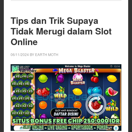
Tips dan Trik Supaya
Tidak Merugi dalam Slot
Online
06/11/2024
BY
EARTH MOTH