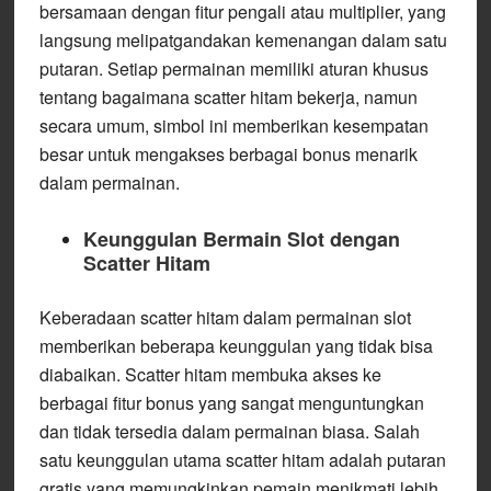
bersamaan dengan fitur pengali atau multiplier, yang
langsung melipatgandakan kemenangan dalam satu
putaran.
Setiap permainan memiliki aturan khusus
tentang bagaimana scatter hitam bekerja, namun
secara umum, simbol ini memberikan kesempatan
besar untuk mengakses berbagai bonus menarik
dalam permainan.
Keunggulan Bermain Slot dengan
Scatter Hitam
Keberadaan scatter hitam dalam permainan slot
memberikan beberapa keunggulan yang tidak bisa
diabaikan. Scatter hitam membuka akses ke
berbagai fitur bonus yang sangat menguntungkan
dan tidak tersedia dalam permainan biasa.
Salah
satu keunggulan utama scatter hitam adalah putaran
gratis yang memungkinkan pemain menikmati lebih