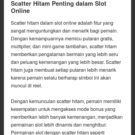
Scatter Hitam Penting dalam Slot
Online
Scatter hitam dalam slot online adalah fitur yang
sangat menguntungkan dan menarik bagi pemain.
Dengan kemampuannya memicu putaran gratis,
multiplier, dan mini-game tambahan, scatter hitam
memberikan pengalaman bermain yang lebih seru
dan peluang kemenangan yang lebih besar.
Scatter
hitam juga membuat setiap putaran lebih menarik
karena pemain selalu berharap simbol ini akan
muncul di reel.
Dengan kemunculan scatter hitam, pemain memiliki
kesempatan untuk mengakses mode bonus yang
memberikan lebih banyak kemenangan, menjadikan
permainan slot lebih dinamis dan menghibur.
Permainan slot dengan scatter hitam seperti