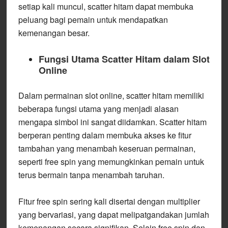
setiap kali muncul, scatter hitam dapat membuka
peluang bagi pemain untuk mendapatkan
kemenangan besar.
Fungsi Utama Scatter Hitam dalam Slot
Online
Dalam permainan slot online, scatter hitam memiliki
beberapa fungsi utama yang menjadi alasan
mengapa simbol ini sangat diidamkan.
Scatter hitam
berperan penting dalam membuka akses ke fitur
tambahan yang menambah keseruan permainan,
seperti free spin yang memungkinkan pemain untuk
terus bermain tanpa menambah taruhan.
Fitur free spin sering kali disertai dengan multiplier
yang bervariasi, yang dapat melipatgandakan jumlah
kemenangan secara signifikan.
Selain free spin dan