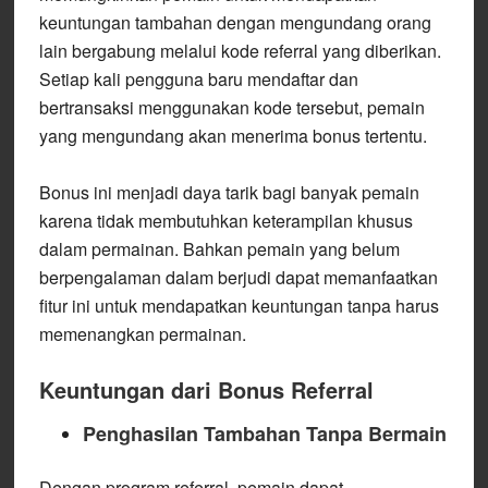
keuntungan tambahan dengan mengundang orang
lain bergabung melalui kode referral yang diberikan.
Setiap kali pengguna baru mendaftar dan
bertransaksi menggunakan kode tersebut, pemain
yang mengundang akan menerima bonus tertentu.
Bonus ini menjadi daya tarik bagi banyak pemain
karena tidak membutuhkan keterampilan khusus
dalam permainan. Bahkan pemain yang belum
berpengalaman dalam berjudi dapat memanfaatkan
fitur ini untuk mendapatkan keuntungan tanpa harus
memenangkan permainan.
Keuntungan dari Bonus Referral
Penghasilan Tambahan Tanpa Bermain
Dengan program referral, pemain dapat