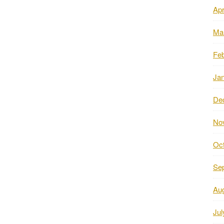
Apr
Ma
Feb
Ja
De
No
Oc
Se
Au
Jul