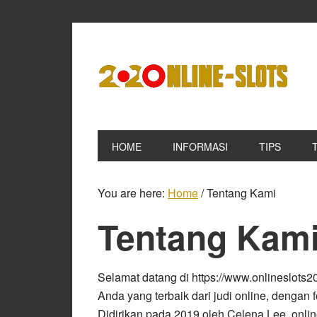
Skip
Skip
Skip
to
to
to
primary
main
primary
navigation
content
sidebar
HOME
INFORMASI
TIPS
You are here:
Home
/
Tentang Kami
Tentang Kam
Selamat datang di https://www.onlineslots2
Anda yang terbaik dari judi online, dengan f
Didirikan pada 2019 oleh Celena Lee, onli