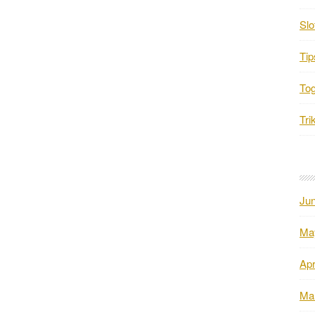
Slo
Tip
Tog
Tri
Ju
Ma
Apr
Ma