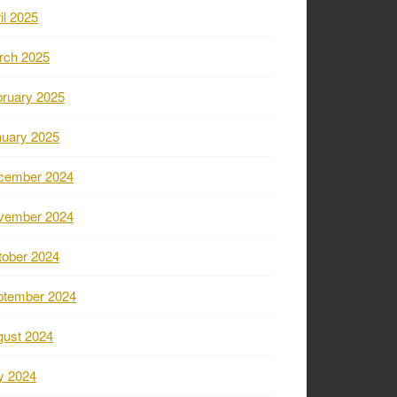
il 2025
rch 2025
ruary 2025
nuary 2025
cember 2024
vember 2024
tober 2024
ptember 2024
gust 2024
y 2024