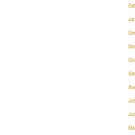
Feb
Ja
De
No
Oc
Se
Au
Jul
Ju
Ma