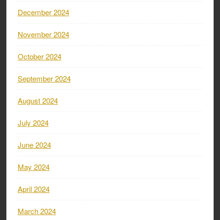
December 2024
November 2024
October 2024
September 2024
August 2024
July 2024
June 2024
May 2024
April 2024
March 2024