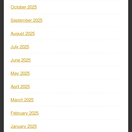
October 2025
September 2025
August 2025
July 2025
June 2025
May 2025
April 2025
March 2025
February 2025
January 2025