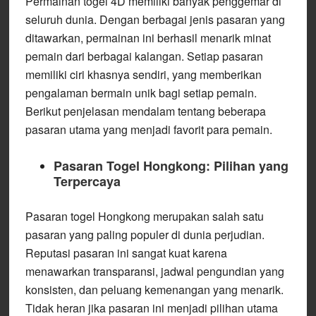
Permainan togel 4D memiliki banyak penggemar di
seluruh dunia. Dengan berbagai jenis pasaran yang
ditawarkan, permainan ini berhasil menarik minat
pemain dari berbagai kalangan. Setiap pasaran
memiliki ciri khasnya sendiri, yang memberikan
pengalaman bermain unik bagi setiap pemain.
Berikut penjelasan mendalam tentang beberapa
pasaran utama yang menjadi favorit para pemain.
Pasaran Togel Hongkong: Pilihan yang
Terpercaya
Pasaran togel Hongkong merupakan salah satu
pasaran yang paling populer di dunia perjudian.
Reputasi pasaran ini sangat kuat karena
menawarkan transparansi, jadwal pengundian yang
konsisten, dan peluang kemenangan yang menarik.
Tidak heran jika pasaran ini menjadi pilihan utama