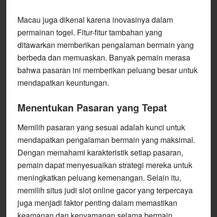
Macau juga dikenal karena inovasinya dalam
permainan togel. Fitur-fitur tambahan yang
ditawarkan memberikan pengalaman bermain yang
berbeda dan memuaskan. Banyak pemain merasa
bahwa pasaran ini memberikan peluang besar untuk
mendapatkan keuntungan.
Menentukan Pasaran yang Tepat
Memilih pasaran yang sesuai adalah kunci untuk
mendapatkan pengalaman bermain yang maksimal.
Dengan memahami karakteristik setiap pasaran,
pemain dapat menyesuaikan strategi mereka untuk
meningkatkan peluang kemenangan. Selain itu,
memilih situs judi slot online gacor yang terpercaya
juga menjadi faktor penting dalam memastikan
keamanan dan kenyamanan selama bermain.