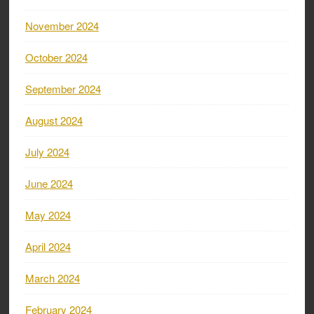
November 2024
October 2024
September 2024
August 2024
July 2024
June 2024
May 2024
April 2024
March 2024
February 2024