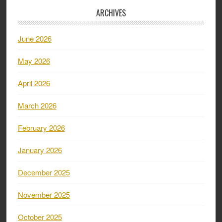
ARCHIVES
June 2026
May 2026
April 2026
March 2026
February 2026
January 2026
December 2025
November 2025
October 2025