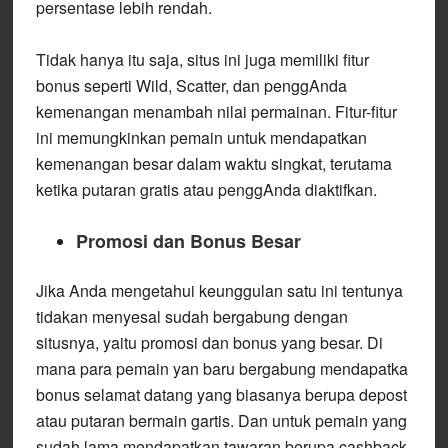
persentase lebih rendah.
Tidak hanya itu saja, situs ini juga memiliki fitur
bonus seperti Wild, Scatter, dan penggAnda
kemenangan menambah nilai permainan. Fitur-fitur
ini memungkinkan pemain untuk mendapatkan
kemenangan besar dalam waktu singkat, terutama
ketika putaran gratis atau penggAnda diaktifkan.
Promosi dan Bonus Besar
Jika Anda mengetahui keunggulan satu ini tentunya
tidakan menyesal sudah bergabung dengan
situsnya, yaitu promosi dan bonus yang besar. Di
mana para pemain yan baru bergabung mendapatka
bonus selamat datang yang biasanya berupa depost
atau putaran bermain gartis. Dan untuk pemain yang
sudah lama mendapatkan tawaran berupa cashback,