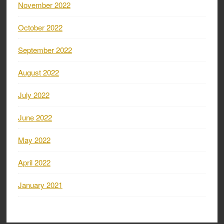
November 2022
October 2022
September 2022
August 2022
July 2022
June 2022
May 2022
April 2022
January 2021