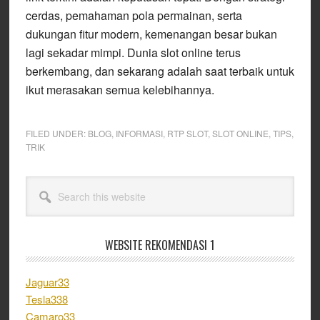
cerdas, pemahaman pola permainan, serta
dukungan fitur modern, kemenangan besar bukan
lagi sekadar mimpi. Dunia slot online terus
berkembang, dan sekarang adalah saat terbaik untuk
ikut merasakan semua kelebihannya.
FILED UNDER:
BLOG
,
INFORMASI
,
RTP SLOT
,
SLOT ONLINE
,
TIPS
,
TRIK
Primary
Search
Sidebar
this
website
WEBSITE REKOMENDASI 1
Jaguar33
Tesla338
Camaro33