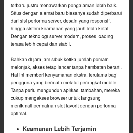
terbaru justru menawarkan pengalaman lebih baik.
Situs dengan alamat baru biasanya sudah diperbarui
dari sisi performa server, desain yang responsif,
hingga sistem keamanan yang jauh lebih ketat.
Dengan teknologi server modern, proses loading
terasa lebih cepat dan stabil.
Bahkan di jam-jam sibuk ketika jumlah pemain
melonjak, akses tetap lancar tanpa hambatan berarti.
Hal ini memberi kenyamanan ekstra, terutama bagi
pengguna yang bermain melalui perangkat mobile.
Tanpa perlu mengunduh aplikasi tambahan, mereka
cukup mengakses browser untuk langsung
menikmati permainan slot favorit dengan performa
optimal.
Keamanan Lebih Terjamin