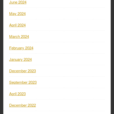
June 2024
May 2024
April 2024
March 2024
February 2024
January 2024
December 2023
September 2023
April 2023
December 2022