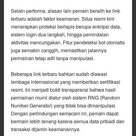
Selain performa, alasan lain pemain beralih ke link
terbaru adalah faktor keamanan. Situs resmi kini
menerapkan proteksi berlapis berupa enkripsi data,
sistem login dua langkah, hingga pemindaian
aktivitas mencurigakan. Fitur pendeteksi bot otomatis
juga semakin canggih, memastikan jalannya
permainan tetap adil tanpa manipulasi.
Beberapa link terbaru bahkan sudah diawasi
lembaga internasional yang memberikan sertifikasi
resmi. Ini menjadi bukti transparansi bahwa hasil
permainan murni diatur oleh sistem RNG (Random
Number Generator) yang tidak bisa dimanipulasi.
Dengan perlindungan semacam ini, pemain dapat
bermain lebih tenang karena semua data pribadi dan
transaksi dijamin keamanannya.