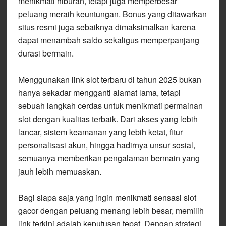
menikmati hiburan, tetapi juga memperbesar
peluang meraih keuntungan. Bonus yang ditawarkan
situs resmi juga sebaiknya dimaksimalkan karena
dapat menambah saldo sekaligus memperpanjang
durasi bermain.
Menggunakan link slot terbaru di tahun 2025 bukan
hanya sekadar mengganti alamat lama, tetapi
sebuah langkah cerdas untuk menikmati permainan
slot dengan kualitas terbaik. Dari akses yang lebih
lancar, sistem keamanan yang lebih ketat, fitur
personalisasi akun, hingga hadirnya unsur sosial,
semuanya memberikan pengalaman bermain yang
jauh lebih memuaskan.
Bagi siapa saja yang ingin menikmati sensasi slot
gacor dengan peluang menang lebih besar, memilih
link terkini adalah keputusan tepat. Dengan strategi