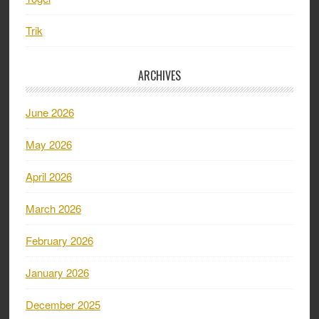
Trik
ARCHIVES
June 2026
May 2026
April 2026
March 2026
February 2026
January 2026
December 2025