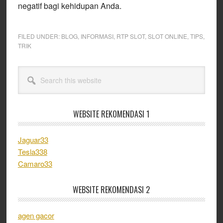
negatif bagi kehidupan Anda.
FILED UNDER:
BLOG
,
INFORMASI
,
RTP SLOT
,
SLOT ONLINE
,
TIPS
,
TRIK
Primary
Search
Sidebar
this
website
WEBSITE REKOMENDASI 1
Jaguar33
Tesla338
Camaro33
WEBSITE REKOMENDASI 2
agen gacor