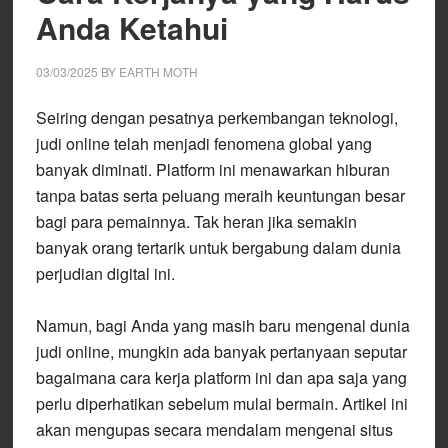
Anda Ketahui
03/03/2025
BY
EARTH MOTH
Seiring dengan pesatnya perkembangan teknologi,
judi online telah menjadi fenomena global yang
banyak diminati. Platform ini menawarkan hiburan
tanpa batas serta peluang meraih keuntungan besar
bagi para pemainnya. Tak heran jika semakin
banyak orang tertarik untuk bergabung dalam dunia
perjudian digital ini.
Namun, bagi Anda yang masih baru mengenal dunia
judi online, mungkin ada banyak pertanyaan seputar
bagaimana cara kerja platform ini dan apa saja yang
perlu diperhatikan sebelum mulai bermain. Artikel ini
akan mengupas secara mendalam mengenai situs