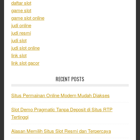
daftar slot
game slot
game slot online
judi online
judi resmi
judi slot
judi slot online
link slot
link slot gacor
RECENT POSTS
Situs Permainan Online Modern Mudah Diakses
Slot Demo Pragmatic Tanpa Deposit di Situs RTP
Tertinggi
Alasan Memilih Situs Slot Resmi dan Terpercaya