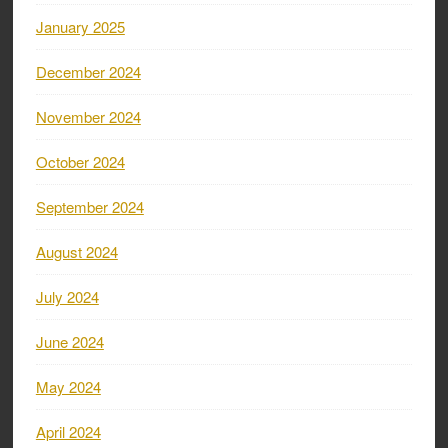
January 2025
December 2024
November 2024
October 2024
September 2024
August 2024
July 2024
June 2024
May 2024
April 2024