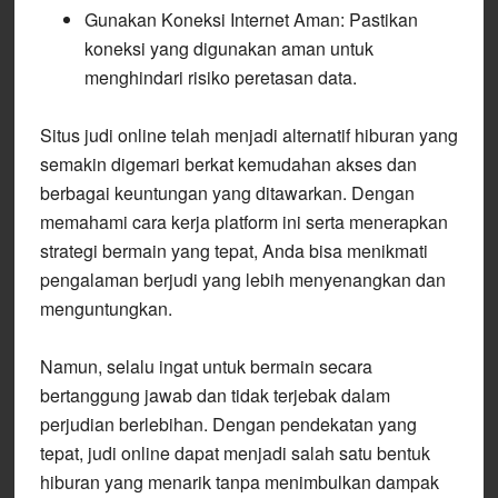
Gunakan Koneksi Internet Aman: Pastikan
koneksi yang digunakan aman untuk
menghindari risiko peretasan data.
Situs judi online telah menjadi alternatif hiburan yang
semakin digemari berkat kemudahan akses dan
berbagai keuntungan yang ditawarkan. Dengan
memahami cara kerja platform ini serta menerapkan
strategi bermain yang tepat, Anda bisa menikmati
pengalaman berjudi yang lebih menyenangkan dan
menguntungkan.
Namun, selalu ingat untuk bermain secara
bertanggung jawab dan tidak terjebak dalam
perjudian berlebihan. Dengan pendekatan yang
tepat, judi online dapat menjadi salah satu bentuk
hiburan yang menarik tanpa menimbulkan dampak