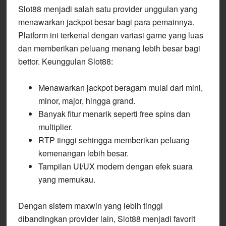
Slot88 menjadi salah satu provider unggulan yang
menawarkan jackpot besar bagi para pemainnya.
Platform ini terkenal dengan variasi game yang luas
dan memberikan peluang menang lebih besar bagi
bettor.
Keunggulan Slot88:
Menawarkan jackpot beragam mulai dari mini,
minor, major, hingga grand.
Banyak fitur menarik seperti free spins dan
multiplier.
RTP tinggi sehingga memberikan peluang
kemenangan lebih besar.
Tampilan UI/UX modern dengan efek suara
yang memukau.
Dengan sistem maxwin yang lebih tinggi
dibandingkan provider lain, Slot88 menjadi favorit