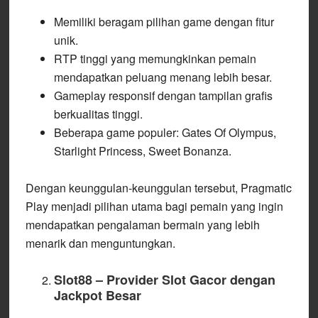
Memiliki beragam pilihan game dengan fitur
unik.
RTP tinggi yang memungkinkan pemain
mendapatkan peluang menang lebih besar.
Gameplay responsif dengan tampilan grafis
berkualitas tinggi.
Beberapa game populer: Gates Of Olympus,
Starlight Princess, Sweet Bonanza.
Dengan keunggulan-keunggulan tersebut, Pragmatic
Play menjadi pilihan utama bagi pemain yang ingin
mendapatkan pengalaman bermain yang lebih
menarik dan menguntungkan.
Slot88 – Provider Slot Gacor dengan
Jackpot Besar