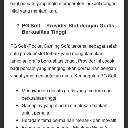
bagi pemain yang ingin memperoleh jackpot dengan
nilai yang menjanjikan.
PG Soft – Provider Slot dengan Grafis
Berkualitas Tinggi
PG Soft (Pocket Gaming Soft) terkenal sebagai salah
satu provider slot terbaik yang mengutamakan
tampilan grafis berkualitas tinggi. Provider ini cocok
bagi pemain yang menginginkan permainan dengan
visual yang memanjakan mata.
Keunggulan PG Soft:
Menawarkan desain grafis yang modern dan
berkualitas tinggi.
Gameplay yang mudah dimainkan bahkan
untuk pemula.
Beragam tema permainan menarik dan inovatif.
Beberapa game populer: Mahjong Ways 2,