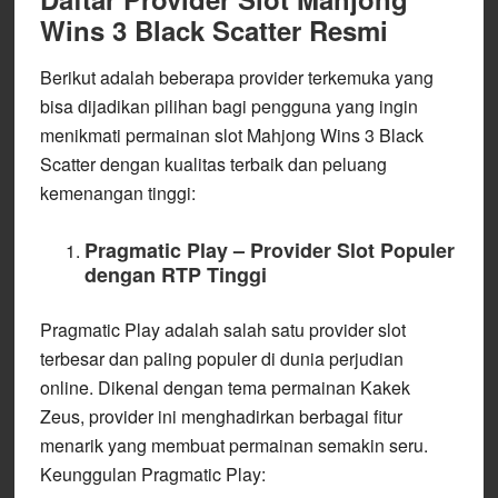
Wins 3 Black Scatter Resmi
Berikut adalah beberapa provider terkemuka yang
bisa dijadikan pilihan bagi pengguna yang ingin
menikmati permainan slot Mahjong Wins 3 Black
Scatter dengan kualitas terbaik dan peluang
kemenangan tinggi:
Pragmatic Play – Provider Slot Populer
dengan RTP Tinggi
Pragmatic Play adalah salah satu provider slot
terbesar dan paling populer di dunia perjudian
online. Dikenal dengan tema permainan Kakek
Zeus, provider ini menghadirkan berbagai fitur
menarik yang membuat permainan semakin seru.
Keunggulan Pragmatic Play: