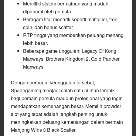
Memiliki sistem permainan yang mudah
dipahami oleh pemula.
Beragam fitur menarik seperti multiplier, free
spin, dan bonus scatter.
RTP tinggi yang memberikan peluang menang
lebih besar.
Beberapa game unggulan: Legacy Of Kong
Maxways, Brothers Kingdom 2, Gold Panther
Maxways.
Dengan berbagai keunggulan tersebut,
Spadegaming menjadi salah satu pilihan terbaik
bagi pemain pemula maupun profesional yang ingin
mendapatkan kemenangan besar.
Memilih provider
slot yang tepat adalah langkah penting untuk
meningkatkan peluang kemenangan dalam bermain
Mahjong Wins 3 Black Scatter.