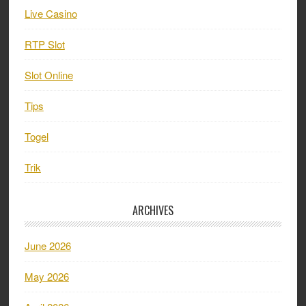
Live Casino
RTP Slot
Slot Online
Tips
Togel
Trik
ARCHIVES
June 2026
May 2026