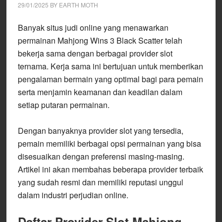
29/01/2025
BY
EARTH MOTH
Banyak situs judi online yang menawarkan
permainan Mahjong Wins 3 Black Scatter telah
bekerja sama dengan berbagai provider slot
ternama. Kerja sama ini bertujuan untuk memberikan
pengalaman bermain yang optimal bagi para pemain
serta menjamin keamanan dan keadilan dalam
setiap putaran permainan.
Dengan banyaknya provider slot yang tersedia,
pemain memiliki berbagai opsi permainan yang bisa
disesuaikan dengan preferensi masing-masing.
Artikel ini akan membahas beberapa provider terbaik
yang sudah resmi dan memiliki reputasi unggul
dalam industri perjudian online.
Daftar Provider Slot Mahjong