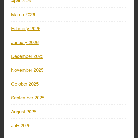
April 2026
March 2026
February 2026
January 2026
December 2025
November 2025
October 2025
September 2025
August 2025
July 2025