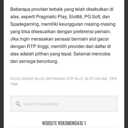
Beberapa provider terbaik yang telah disebutkan di
atas, seperti Pragmatic Play, Slot88, PG Soft, dan
Spadegaming, memiliki keunggulan masing-masing
yang bisa disesuaikan dengan preferensi pemain.
Jika ingin merasakan sensasi bermain slot gacor
dengan RTP tinggi, memilih provider dari daftar di
atas adalah pilihan yang tepat. Selamat mencoba
dan semoga beruntung.
FILED UNDER:
BLOG
,
INFORMASI
,
RTP SLOT
,
SLOT ONLINE
,
TIPS
,
TRIK
Primary
Search
Sidebar
this
website
WEBSITE REKOMENDASI 1