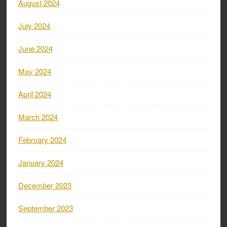
August 2024
July 2024
June 2024
May 2024
April 2024
March 2024
February 2024
January 2024
December 2023
September 2023