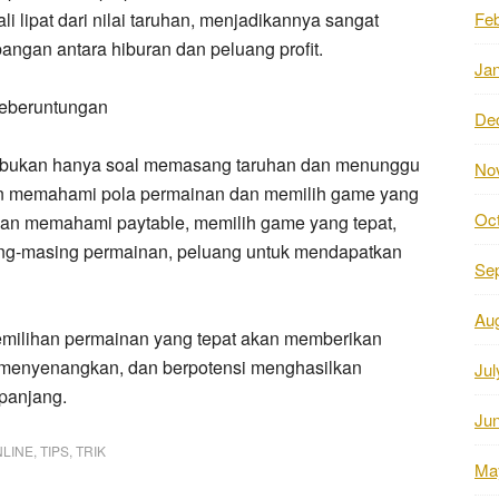
i lipat dari nilai taruhan, menjadikannya sangat
Feb
angan antara hiburan dan peluang profit.
Ja
 Keberuntungan
De
mi bukan hanya soal memasang taruhan dan menunggu
No
ain memahami pola permainan dan memilih game yang
Oc
an memahami paytable, memilih game yang tepat,
sing-masing permainan, peluang untuk mendapatkan
Se
.
Au
pemilihan permainan yang tepat akan memberikan
, menyenangkan, dan berpotensi menghasilkan
Jul
panjang.
Ju
NLINE
,
TIPS
,
TRIK
Ma