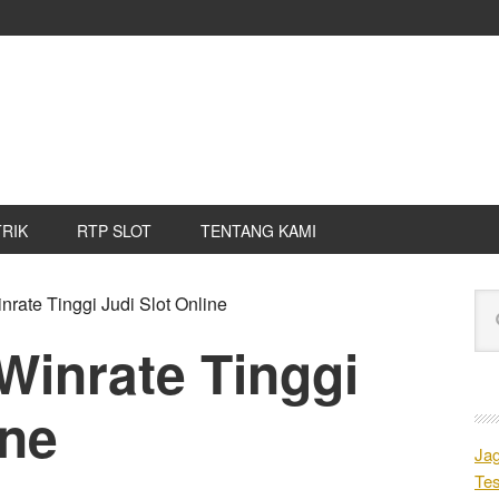
TRIK
RTP SLOT
TENTANG KAMI
P
Se
nrate Tinggi Judi Slot Online
S
this
Winrate Tinggi
web
ine
Ja
Te