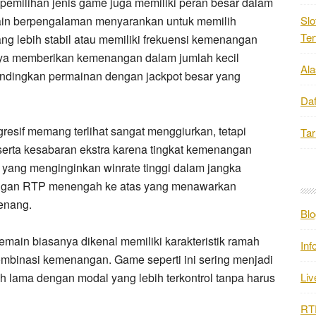
pemilihan jenis game juga memiliki peran besar dalam
ain berpengalaman menyarankan untuk memilih
Slo
Ter
g lebih stabil atau memiliki frekuensi kemenangan
anya memberikan kemenangan dalam jumlah kecil
Ala
andingkan permainan dengan jackpot besar yang
Daf
gresif memang terlihat sangat menggiurkan, tetapi
Tar
erta kesabaran ekstra karena tingkat kemenangan
in yang menginginkan winrate tinggi dalam jangka
dengan RTP menengah ke atas yang menawarkan
menang.
Blo
main biasanya dikenal memiliki karakteristik ramah
Inf
binasi kemenangan. Game seperti ini sering menjadi
ih lama dengan modal yang lebih terkontrol tanpa harus
Liv
RT