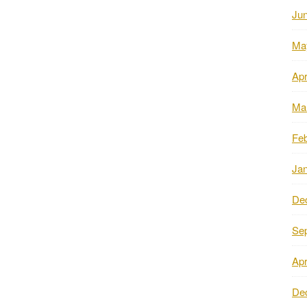
Ju
Ma
Apr
Ma
Feb
Ja
De
Se
Apr
De