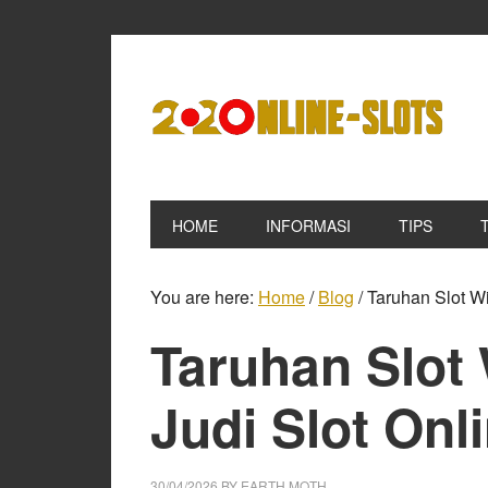
Skip
Skip
Skip
to
to
to
primary
main
primary
navigation
content
sidebar
HOME
INFORMASI
TIPS
You are here:
Home
/
Blog
/
Taruhan Slot Wi
Taruhan Slot 
Judi Slot Onl
30/04/2026
BY
EARTH MOTH