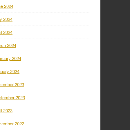
ne 2024
y 2024
il 2024
rch 2024
ruary 2024
nuary 2024
cember 2023
ptember 2023
il 2023
cember 2022