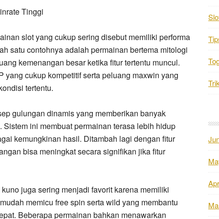
inrate Tinggi
Slo
inan slot yang cukup sering disebut memiliki performa
Tip
alah satu contohnya adalah permainan bertema mitologi
Tog
luang kemenangan besar ketika fitur tertentu muncul.
 yang cukup kompetitif serta peluang maxwin yang
Tri
ndisi tertentu.
nsep gulungan dinamis yang memberikan banyak
 Sistem ini membuat permainan terasa lebih hidup
gai kemungkinan hasil. Ditambah lagi dengan fitur
Ju
gan bisa meningkat secara signifikan jika fitur
Ma
Apr
no juga sering menjadi favorit karena memiliki
ng mudah memicu free spin serta wild yang membantu
Ma
epat. Beberapa permainan bahkan menawarkan