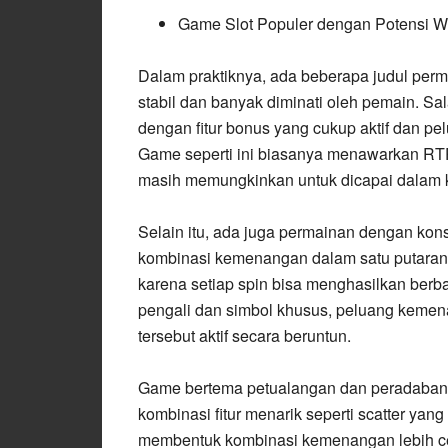
Game Slot Populer dengan Potensi W
Dalam praktiknya, ada beberapa judul perma
stabil dan banyak diminati oleh pemain. S
dengan fitur bonus yang cukup aktif dan pe
Game seperti ini biasanya menawarkan RTP
masih memungkinkan untuk dicapai dalam ko
Selain itu, ada juga permainan dengan ko
kombinasi kemenangan dalam satu putaran.
karena setiap spin bisa menghasilkan berba
pengali dan simbol khusus, peluang kemenan
tersebut aktif secara beruntun.
Game bertema petualangan dan peradaban ku
kombinasi fitur menarik seperti scatter ya
membentuk kombinasi kemenangan lebih c