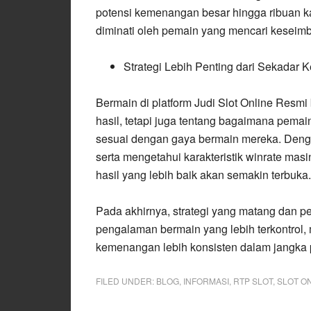
potensi kemenangan besar hingga ribuan kal
diminati oleh pemain yang mencari keseimb
Strategi Lebih Penting dari Sekadar
Bermain di platform Judi Slot Online Res
hasil, tetapi juga tentang bagaimana pem
sesuai dengan gaya bermain mereka. Deng
serta mengetahui karakteristik winrate ma
hasil yang lebih baik akan semakin terbuka
Pada akhirnya, strategi yang matang dan 
pengalaman bermain yang lebih terkontrol
kemenangan lebih konsisten dalam jangka 
FILED UNDER:
BLOG
,
INFORMASI
,
RTP SLOT
,
SLOT O