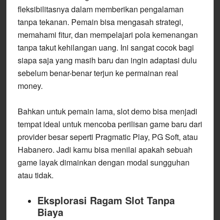
fleksibilitasnya dalam memberikan pengalaman
tanpa tekanan. Pemain bisa mengasah strategi,
memahami fitur, dan mempelajari pola kemenangan
tanpa takut kehilangan uang. Ini sangat cocok bagi
siapa saja yang masih baru dan ingin adaptasi dulu
sebelum benar-benar terjun ke permainan real
money.
Bahkan untuk pemain lama, slot demo bisa menjadi
tempat ideal untuk mencoba perilisan game baru dari
provider besar seperti Pragmatic Play, PG Soft, atau
Habanero. Jadi kamu bisa menilai apakah sebuah
game layak dimainkan dengan modal sungguhan
atau tidak.
Eksplorasi Ragam Slot Tanpa
Biaya