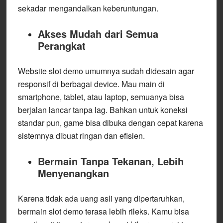
sekadar mengandalkan keberuntungan.
Akses Mudah dari Semua
Perangkat
Website slot demo umumnya sudah didesain agar
responsif di berbagai device. Mau main di
smartphone, tablet, atau laptop, semuanya bisa
berjalan lancar tanpa lag. Bahkan untuk koneksi
standar pun, game bisa dibuka dengan cepat karena
sistemnya dibuat ringan dan efisien.
Bermain Tanpa Tekanan, Lebih
Menyenangkan
Karena tidak ada uang asli yang dipertaruhkan,
bermain slot demo terasa lebih rileks. Kamu bisa