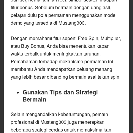
fitur bonus. Sebelum bermain dengan uang asli,
pelajari dulu pola permainan menggunakan mode
demo yang tersedia di Mustang303.
Dengan memahami fitur seperti Free Spin, Multiplier,
atau Buy Bonus, Anda bisa menentukan kapan
waktu terbaik untuk meningkatkan taruhan.
Pemahaman terhadap mekanisme permainan ini
membantu Anda mendapatkan peluang menang
yang lebih besar dibanding bermain asal tekan spin.
Gunakan Tips dan Strategi
Bermain
Selain mengandalkan keberuntungan, pemain
profesional di Mustang303 juga menerapkan
beberapa strategi cerdas untuk memaksimalkan