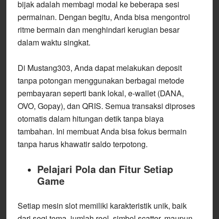
bijak adalah membagi modal ke beberapa sesi
permainan. Dengan begitu, Anda bisa mengontrol
ritme bermain dan menghindari kerugian besar
dalam waktu singkat.
Di Mustang303, Anda dapat melakukan deposit
tanpa potongan menggunakan berbagai metode
pembayaran seperti bank lokal, e-wallet (DANA,
OVO, Gopay), dan QRIS. Semua transaksi diproses
otomatis dalam hitungan detik tanpa biaya
tambahan. Ini membuat Anda bisa fokus bermain
tanpa harus khawatir saldo terpotong.
Pelajari Pola dan Fitur Setiap
Game
Setiap mesin slot memiliki karakteristik unik, baik
dari segi tema, jumlah reel, simbol scatter, maupun