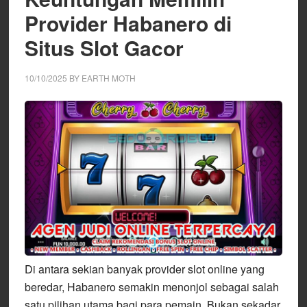
Provider Habanero di
Situs Slot Gacor
10/10/2025
BY
EARTH MOTH
Di antara sekian banyak provider slot online yang
beredar, Habanero semakin menonjol sebagai salah
satu pilihan utama bagi para pemain. Bukan sekadar