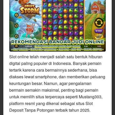
Slot online telah menjadi salah satu bentuk hiburan
digital paling populer di Indonesia. Banyak pemain
tertarik karena cara bermainnya sederhana, bisa
diakses lewat smartphone, dan memberikan peluang
keuntungan besar. Namun, agar pengalaman
bermain semakin maksimal, penting bagi pemain
untuk memilih situs terpercaya seperti Mustang303,
platform resmi yang dikenal sebagai situs Slot
Deposit Tanpa Potongan terbaik tahun 2025.