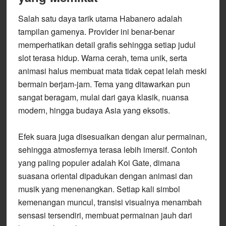
Salah satu daya tarik utama Habanero adalah
tampilan gamenya. Provider ini benar-benar
memperhatikan detail grafis sehingga setiap judul
slot terasa hidup. Warna cerah, tema unik, serta
animasi halus membuat mata tidak cepat lelah meski
bermain berjam-jam.
Tema yang ditawarkan pun
sangat beragam, mulai dari gaya klasik, nuansa
modern, hingga budaya Asia yang eksotis.
Efek suara juga disesuaikan dengan alur permainan,
sehingga atmosfernya terasa lebih imersif.
Contoh
yang paling populer adalah Koi Gate, dimana
suasana oriental dipadukan dengan animasi dan
musik yang menenangkan. Setiap kali simbol
kemenangan muncul, transisi visualnya menambah
sensasi tersendiri, membuat permainan jauh dari