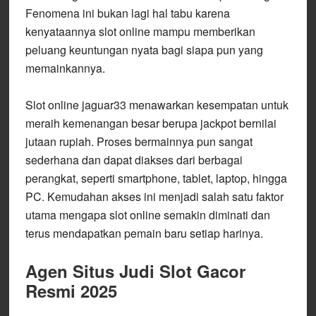
Fenomena ini bukan lagi hal tabu karena
kenyataannya slot online mampu memberikan
peluang keuntungan nyata bagi siapa pun yang
memainkannya.
Slot online jaguar33 menawarkan kesempatan untuk
meraih kemenangan besar berupa jackpot bernilai
jutaan rupiah. Proses bermainnya pun sangat
sederhana dan dapat diakses dari berbagai
perangkat, seperti smartphone, tablet, laptop, hingga
PC. Kemudahan akses ini menjadi salah satu faktor
utama mengapa slot online semakin diminati dan
terus mendapatkan pemain baru setiap harinya.
Agen Situs Judi Slot Gacor
Resmi 2025