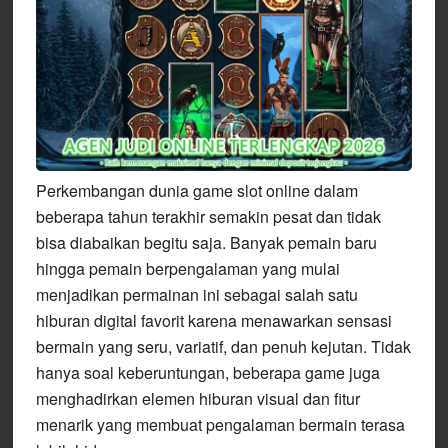
Perkembangan dunia game slot online dalam
beberapa tahun terakhir semakin pesat dan tidak
bisa diabaikan begitu saja. Banyak pemain baru
hingga pemain berpengalaman yang mulai
menjadikan permainan ini sebagai salah satu
hiburan digital favorit karena menawarkan sensasi
bermain yang seru, variatif, dan penuh kejutan. Tidak
hanya soal keberuntungan, beberapa game juga
menghadirkan elemen hiburan visual dan fitur
menarik yang membuat pengalaman bermain terasa