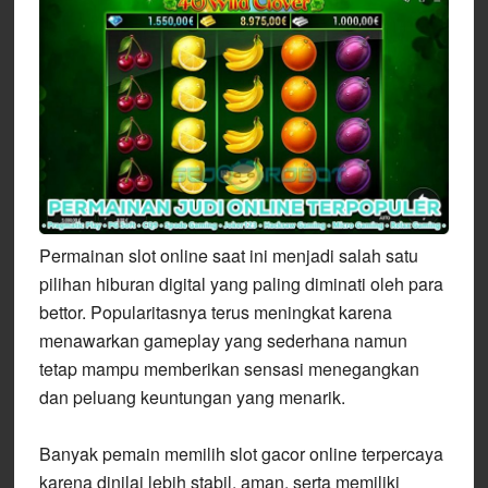
Permainan slot online saat ini menjadi salah satu
pilihan hiburan digital yang paling diminati oleh para
bettor. Popularitasnya terus meningkat karena
menawarkan gameplay yang sederhana namun
tetap mampu memberikan sensasi menegangkan
dan peluang keuntungan yang menarik.
Banyak pemain memilih slot gacor online terpercaya
karena dinilai lebih stabil, aman, serta memiliki