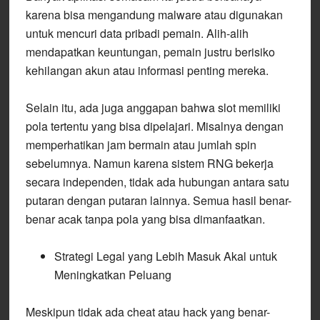
karena bisa mengandung malware atau digunakan
untuk mencuri data pribadi pemain. Alih-alih
mendapatkan keuntungan, pemain justru berisiko
kehilangan akun atau informasi penting mereka.
Selain itu, ada juga anggapan bahwa slot memiliki
pola tertentu yang bisa dipelajari. Misalnya dengan
memperhatikan jam bermain atau jumlah spin
sebelumnya. Namun karena sistem RNG bekerja
secara independen, tidak ada hubungan antara satu
putaran dengan putaran lainnya. Semua hasil benar-
benar acak tanpa pola yang bisa dimanfaatkan.
Strategi Legal yang Lebih Masuk Akal untuk
Meningkatkan Peluang
Meskipun tidak ada cheat atau hack yang benar-