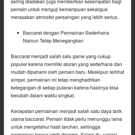
sering diadakan juga memberikan kesempatan bagi
pemain untuk menguji kemampuan sekaligus
merasakan atmosfer persaingan yang lebih serius.
Baccarat dengan Permainan Sederhana
Namun Tetap Menegangkan
Baccarat menjadi salah satu game yang cukup
populer karena memiliki aturan yang sederhana dan
mudah dipahami oleh pemain baru. Meskipun terlihat
simpel, permainan ini tetap menghadirkan
ketegangan di setiap putaran karena hasilnya bisa
berubah dalam waktu singkat.
Kecepatan permainan menjadi salah satu daya tarik
utama baccarat. Pemain tidak perlu menunggu lama
untuk mengetahui hasil taruhan, sehingga
permainan terasa lebih dinamis. Selain itu, variasi