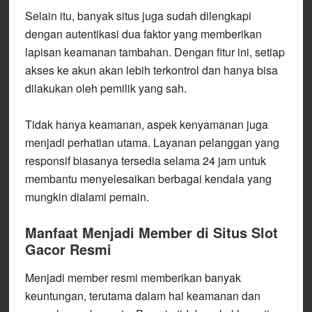
Selain itu, banyak situs juga sudah dilengkapi
dengan autentikasi dua faktor yang memberikan
lapisan keamanan tambahan. Dengan fitur ini, setiap
akses ke akun akan lebih terkontrol dan hanya bisa
dilakukan oleh pemilik yang sah.
Tidak hanya keamanan, aspek kenyamanan juga
menjadi perhatian utama. Layanan pelanggan yang
responsif biasanya tersedia selama 24 jam untuk
membantu menyelesaikan berbagai kendala yang
mungkin dialami pemain.
Manfaat Menjadi Member di Situs Slot
Gacor Resmi
Menjadi member resmi memberikan banyak
keuntungan, terutama dalam hal keamanan dan