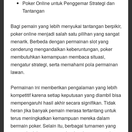
Poker Online untuk Penggemar Strategi dan
Tantangan
Bagi pemain yang lebih menyukai tantangan berpikir,
poker online menjadi salah satu pilihan yang sangat
menarik. Berbeda dengan permainan slot yang
cenderung mengandalkan keberuntungan, poker
membutuhkan kemampuan membaca situasi,
mengatur strategi, serta memahami pola permainan
lawan.
Permainan ini memberikan pengalaman yang lebih
kompetitif karena setiap keputusan yang diambil bisa
mempengaruhi hasil akhir secara signifikan. Tidak
heran jika banyak pemain merasa tertantang untuk
terus meningkatkan kemampuan mereka dalam
bermain poker. Selain itu, berbagai turnamen yang