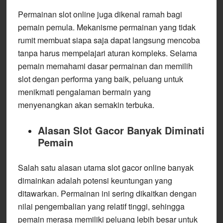
Permainan slot online juga dikenal ramah bagi
pemain pemula. Mekanisme permainan yang tidak
rumit membuat siapa saja dapat langsung mencoba
tanpa harus mempelajari aturan kompleks. Selama
pemain memahami dasar permainan dan memilih
slot dengan performa yang baik, peluang untuk
menikmati pengalaman bermain yang
menyenangkan akan semakin terbuka.
Alasan Slot Gacor Banyak Diminati
Pemain
Salah satu alasan utama slot gacor online banyak
dimainkan adalah potensi keuntungan yang
ditawarkan. Permainan ini sering dikaitkan dengan
nilai pengembalian yang relatif tinggi, sehingga
pemain merasa memiliki peluang lebih besar untuk