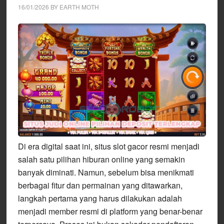
16/01/2026
BY
EARTH MOTH
Di era digital saat ini, situs slot gacor resmi menjadi
salah satu pilihan hiburan online yang semakin
banyak diminati. Namun, sebelum bisa menikmati
berbagai fitur dan permainan yang ditawarkan,
langkah pertama yang harus dilakukan adalah
menjadi member resmi di platform yang benar-benar