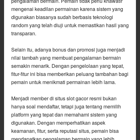
pengalaman bermain. Pemain tidak perlu khawatir
mengenai keadilan permainan karena sistem yang
digunakan biasanya sudah berbasis teknologi
random yang telah diuji untuk memastikan hasil yang
transparan.
Selain itu, adanya bonus dan promosi juga menjadi
nilai tambah yang membuat pengalaman bermain
semakin menarik. Dengan pengelolaan yang tepat,
fitur-fitur ini bisa memberikan peluang tambahan bagi
pemain untuk menikmati permainan lebih lama.
Menjadi member di situs slot gacor resmi bukan
hanya soal mendaftar, tetapi juga tentang memilih
platform yang tepat dan memahami sistem yang
digunakan. Dengan memperhatikan aspek
keamanan, fitur, serta reputasi situs, pemain bisa
mendapatkan pengalaman bermain yang lebih