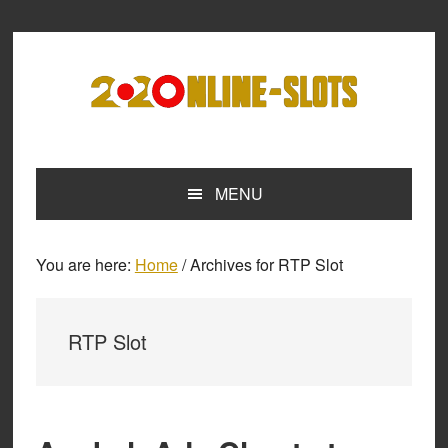
Skip
Skip
Skip
to
to
to
primary
main
primary
navigation
content
sidebar
MENU
You are here:
Home
/
Archives for RTP Slot
RTP Slot