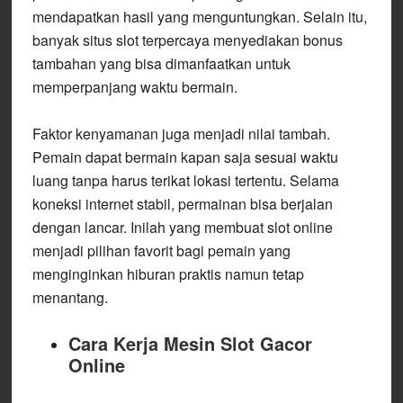
mendapatkan hasil yang menguntungkan. Selain itu,
banyak situs slot terpercaya menyediakan bonus
tambahan yang bisa dimanfaatkan untuk
memperpanjang waktu bermain.
Faktor kenyamanan juga menjadi nilai tambah.
Pemain dapat bermain kapan saja sesuai waktu
luang tanpa harus terikat lokasi tertentu. Selama
koneksi internet stabil, permainan bisa berjalan
dengan lancar. Inilah yang membuat slot online
menjadi pilihan favorit bagi pemain yang
menginginkan hiburan praktis namun tetap
menantang.
Cara Kerja Mesin Slot Gacor
Online