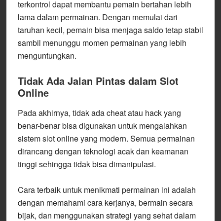
terkontrol dapat membantu pemain bertahan lebih
lama dalam permainan. Dengan memulai dari
taruhan kecil, pemain bisa menjaga saldo tetap stabil
sambil menunggu momen permainan yang lebih
menguntungkan.
Tidak Ada Jalan Pintas dalam Slot
Online
Pada akhirnya, tidak ada cheat atau hack yang
benar-benar bisa digunakan untuk mengalahkan
sistem slot online yang modern. Semua permainan
dirancang dengan teknologi acak dan keamanan
tinggi sehingga tidak bisa dimanipulasi.
Cara terbaik untuk menikmati permainan ini adalah
dengan memahami cara kerjanya, bermain secara
bijak, dan menggunakan strategi yang sehat dalam