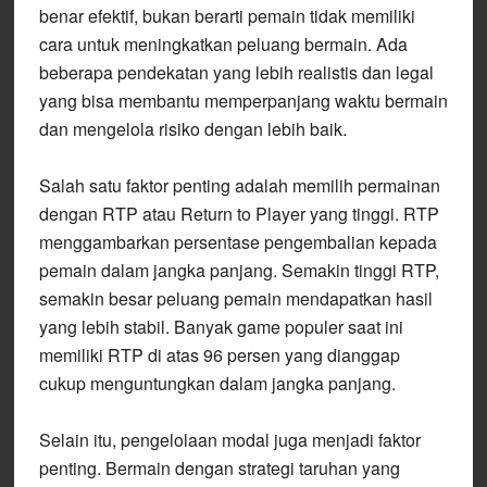
benar efektif, bukan berarti pemain tidak memiliki
cara untuk meningkatkan peluang bermain. Ada
beberapa pendekatan yang lebih realistis dan legal
yang bisa membantu memperpanjang waktu bermain
dan mengelola risiko dengan lebih baik.
Salah satu faktor penting adalah memilih permainan
dengan RTP atau Return to Player yang tinggi. RTP
menggambarkan persentase pengembalian kepada
pemain dalam jangka panjang. Semakin tinggi RTP,
semakin besar peluang pemain mendapatkan hasil
yang lebih stabil. Banyak game populer saat ini
memiliki RTP di atas 96 persen yang dianggap
cukup menguntungkan dalam jangka panjang.
Selain itu, pengelolaan modal juga menjadi faktor
penting. Bermain dengan strategi taruhan yang