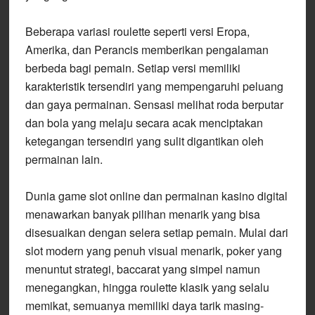
Beberapa variasi roulette seperti versi Eropa,
Amerika, dan Perancis memberikan pengalaman
berbeda bagi pemain. Setiap versi memiliki
karakteristik tersendiri yang mempengaruhi peluang
dan gaya permainan. Sensasi melihat roda berputar
dan bola yang melaju secara acak menciptakan
ketegangan tersendiri yang sulit digantikan oleh
permainan lain.
Dunia game slot online dan permainan kasino digital
menawarkan banyak pilihan menarik yang bisa
disesuaikan dengan selera setiap pemain. Mulai dari
slot modern yang penuh visual menarik, poker yang
menuntut strategi, baccarat yang simpel namun
menegangkan, hingga roulette klasik yang selalu
memikat, semuanya memiliki daya tarik masing-