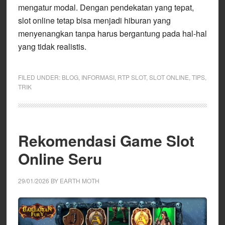
mengatur modal. Dengan pendekatan yang tepat,
slot online tetap bisa menjadi hiburan yang
menyenangkan tanpa harus bergantung pada hal-hal
yang tidak realistis.
FILED UNDER:
BLOG
,
INFORMASI
,
RTP SLOT
,
SLOT ONLINE
,
TIPS
,
TRIK
Rekomendasi Game Slot
Online Seru
29/01/2026
BY
EARTH MOTH