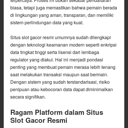
terpercaya. Proses ini bukan sekadar pendaftaran
biasa, tetapi juga memastikan bahwa pemain berada
di lingkungan yang aman, transparan, dan memiliki
sistem perlindungan data yang kuat.
Situs slot gacor resmi umumnya sudah dilengkapi
dengan teknologi keamanan modern seperti enkripsi
data tingkat tinggi serta lisensi dari lembaga
regulator yang diakui. Hal ini menjadi pondasi
penting yang membuat pemain merasa lebih tenang
saat melakukan transaksi maupun saat bermain.
Dengan sistem yang sudah terstandarisasi, risiko
penipuan atau kebocoran data dapat diminimalkan
secara signifikan.
Ragam Platform dalam Situs
Slot Gacor Resmi