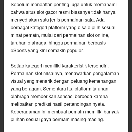
Sebelum mendaftar, penting juga untuk memahami
bahwa situs slot gacor resmi biasanya tidak hanya
menyediakan satu jenis permainan saja. Ada
berbagai kategori platform yang bisa dipilih sesuai
minat pemain, mulai dari permainan slot online,
taruhan olahraga, hingga permainan berbasis
eSports yang kini semakin populer.
Setiap kategori memiliki karakteristik tersendiri.
Permainan slot misalnya, menawarkan pengalaman
visual yang menarik dengan peluang kemenangan
yang beragam. Sementara itu, platform taruhan
olahraga memberikan sensasi berbeda karena
melibatkan prediksi hasil pertandingan nyata.
Keberagaman ini membuat pemain memiliki banyak
pilihan sesuai gaya bermain masing-masing.