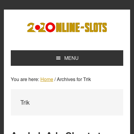
Skip
Skip
Skip
to
to
to
primary
main
primary
navigation
content
sidebar
MENU
You are here:
Home
/
Archives for Trik
Trik