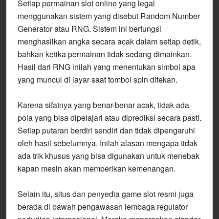
Setiap permainan slot online yang legal
menggunakan sistem yang disebut Random Number
Generator atau RNG. Sistem ini berfungsi
menghasilkan angka secara acak dalam setiap detik,
bahkan ketika permainan tidak sedang dimainkan.
Hasil dari RNG inilah yang menentukan simbol apa
yang muncul di layar saat tombol spin ditekan.
Karena sifatnya yang benar-benar acak, tidak ada
pola yang bisa dipelajari atau diprediksi secara pasti.
Setiap putaran berdiri sendiri dan tidak dipengaruhi
oleh hasil sebelumnya. Inilah alasan mengapa tidak
ada trik khusus yang bisa digunakan untuk menebak
kapan mesin akan memberikan kemenangan.
Selain itu, situs dan penyedia game slot resmi juga
berada di bawah pengawasan lembaga regulator