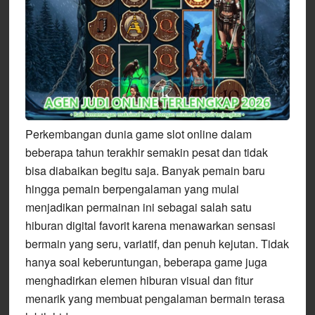
Perkembangan dunia game slot online dalam
beberapa tahun terakhir semakin pesat dan tidak
bisa diabaikan begitu saja. Banyak pemain baru
hingga pemain berpengalaman yang mulai
menjadikan permainan ini sebagai salah satu
hiburan digital favorit karena menawarkan sensasi
bermain yang seru, variatif, dan penuh kejutan. Tidak
hanya soal keberuntungan, beberapa game juga
menghadirkan elemen hiburan visual dan fitur
menarik yang membuat pengalaman bermain terasa