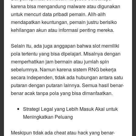
karena bisa mengandung malware atau digunakan
untuk mencuri data pribadi pemain. Alih-alih
mendapatkan keuntungan, pemain justru berisiko
kehilangan akun atau informasi penting mereka.
Selain itu, ada juga anggapan bahwa slot memiliki
pola tertentu yang bisa dipelajari. Misalnya dengan
memperhatikan jam bermain atau jumlah spin
sebelumnya. Namun karena sistem RNG bekerja
secara independen, tidak ada hubungan antara satu
putaran dengan putaran lainnya. Semua hasil benar-
benar acak tanpa pola yang bisa dimanfaatkan.
Strategi Legal yang Lebih Masuk Akal untuk
Meningkatkan Peluang
Meskipun tidak ada cheat atau hack yang benar-