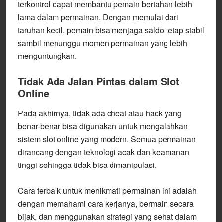
terkontrol dapat membantu pemain bertahan lebih
lama dalam permainan. Dengan memulai dari
taruhan kecil, pemain bisa menjaga saldo tetap stabil
sambil menunggu momen permainan yang lebih
menguntungkan.
Tidak Ada Jalan Pintas dalam Slot
Online
Pada akhirnya, tidak ada cheat atau hack yang
benar-benar bisa digunakan untuk mengalahkan
sistem slot online yang modern. Semua permainan
dirancang dengan teknologi acak dan keamanan
tinggi sehingga tidak bisa dimanipulasi.
Cara terbaik untuk menikmati permainan ini adalah
dengan memahami cara kerjanya, bermain secara
bijak, dan menggunakan strategi yang sehat dalam