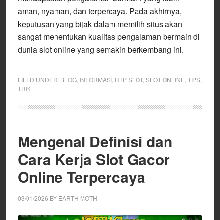
aman, nyaman, dan terpercaya.
Pada akhirnya,
keputusan yang bijak dalam memilih situs akan
sangat menentukan kualitas pengalaman bermain di
dunia slot online yang semakin berkembang ini.
FILED UNDER:
BLOG
,
INFORMASI
,
RTP SLOT
,
SLOT ONLINE
,
TIPS
,
TRIK
Mengenal Definisi dan
Cara Kerja Slot Gacor
Online Terpercaya
03/01/2026
BY
EARTH MOTH