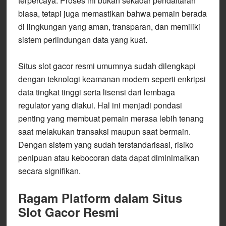
terpercaya. Proses ini bukan sekadar pendaftaran
biasa, tetapi juga memastikan bahwa pemain berada
di lingkungan yang aman, transparan, dan memiliki
sistem perlindungan data yang kuat.
Situs slot gacor resmi umumnya sudah dilengkapi
dengan teknologi keamanan modern seperti enkripsi
data tingkat tinggi serta lisensi dari lembaga
regulator yang diakui. Hal ini menjadi pondasi
penting yang membuat pemain merasa lebih tenang
saat melakukan transaksi maupun saat bermain.
Dengan sistem yang sudah terstandarisasi, risiko
penipuan atau kebocoran data dapat diminimalkan
secara signifikan.
Ragam Platform dalam Situs
Slot Gacor Resmi