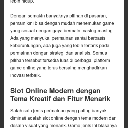
lebih hidup.
Dengan semakin banyaknya pilihan di pasaran,
pemain kini bisa dengan mudah menemukan game
yang sesuai dengan gaya bermain masing-masing.
Ada yang menyukai permainan santai berbasis
keberuntungan, ada juga yang lebih tertarik pada
permainan dengan strategi dan analisis. Semua
pilihan tersebut tersedia luas di berbagai platform
game online yang terus bersaing menghadirkan
inovasi terbaik.
Slot Online Modern dengan
Tema Kreatif dan Fitur Menarik
Salah satu jenis permainan yang paling banyak
diminati adalah slot online dengan tema modern dan
desain visual yang menarik. Game jenis ini biasanya