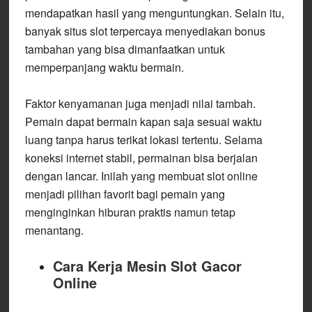
mendapatkan hasil yang menguntungkan. Selain itu,
banyak situs slot terpercaya menyediakan bonus
tambahan yang bisa dimanfaatkan untuk
memperpanjang waktu bermain.
Faktor kenyamanan juga menjadi nilai tambah.
Pemain dapat bermain kapan saja sesuai waktu
luang tanpa harus terikat lokasi tertentu. Selama
koneksi internet stabil, permainan bisa berjalan
dengan lancar. Inilah yang membuat slot online
menjadi pilihan favorit bagi pemain yang
menginginkan hiburan praktis namun tetap
menantang.
Cara Kerja Mesin Slot Gacor
Online