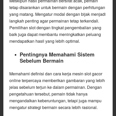
Meskipun hasil permainan bersifat acak, pemain
tetap disarankan untuk bermain dengan perhitungan
yang matang. Mengatur modal dengan bijak menjadi
langkah penting agar permainan tetap terkendali.
Pemilihan slot dengan tingkat pengembalian yang
baik juga dapat membantu meningkatkan peluang
mendapatkan hasil yang lebih optimal.
Pentingnya Memahami Sistem
Sebelum Bermain
Memahami definisi dan cara kerja mesin slot gacor
online terpercaya memberikan gambaran yang lebih
jelas sebelum terjun ke dalam permainan. Dengan
pengetahuan tersebut, pemain tidak hanya
mengandalkan keberuntungan, tetapi juga mampu
mengatur strategi bermain secara lebih rasional.