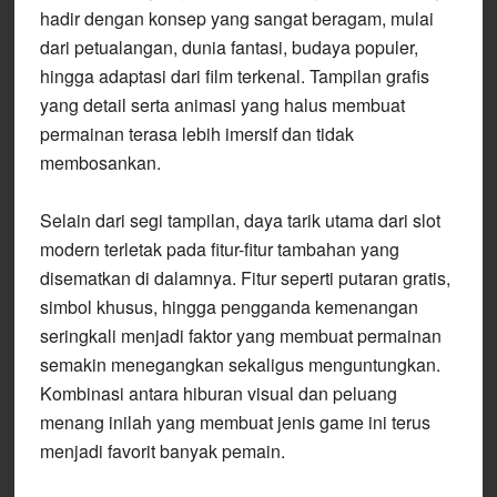
hadir dengan konsep yang sangat beragam, mulai
dari petualangan, dunia fantasi, budaya populer,
hingga adaptasi dari film terkenal. Tampilan grafis
yang detail serta animasi yang halus membuat
permainan terasa lebih imersif dan tidak
membosankan.
Selain dari segi tampilan, daya tarik utama dari slot
modern terletak pada fitur-fitur tambahan yang
disematkan di dalamnya. Fitur seperti putaran gratis,
simbol khusus, hingga pengganda kemenangan
seringkali menjadi faktor yang membuat permainan
semakin menegangkan sekaligus menguntungkan.
Kombinasi antara hiburan visual dan peluang
menang inilah yang membuat jenis game ini terus
menjadi favorit banyak pemain.