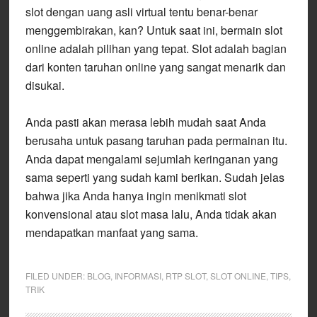
slot dengan uang asli virtual tentu benar-benar
menggembirakan, kan? Untuk saat ini, bermain slot
online adalah pilihan yang tepat. Slot adalah bagian
dari konten taruhan online yang sangat menarik dan
disukai.
Anda pasti akan merasa lebih mudah saat Anda
berusaha untuk pasang taruhan pada permainan itu.
Anda dapat mengalami sejumlah keringanan yang
sama seperti yang sudah kami berikan. Sudah jelas
bahwa jika Anda hanya ingin menikmati slot
konvensional atau slot masa lalu, Anda tidak akan
mendapatkan manfaat yang sama.
FILED UNDER:
BLOG
,
INFORMASI
,
RTP SLOT
,
SLOT ONLINE
,
TIPS
,
TRIK