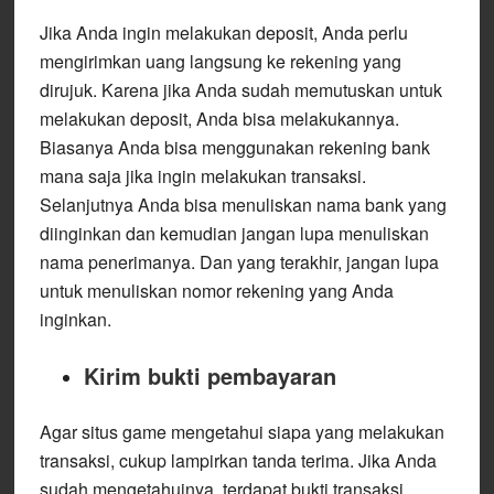
Jika Anda ingin melakukan deposit, Anda perlu
mengirimkan uang langsung ke rekening yang
dirujuk. Karena jika Anda sudah memutuskan untuk
melakukan deposit, Anda bisa melakukannya.
Biasanya Anda bisa menggunakan rekening bank
mana saja jika ingin melakukan transaksi.
Selanjutnya Anda bisa menuliskan nama bank yang
diinginkan dan kemudian jangan lupa menuliskan
nama penerimanya. Dan yang terakhir, jangan lupa
untuk menuliskan nomor rekening yang Anda
inginkan.
Kirim bukti pembayaran
Agar situs game mengetahui siapa yang melakukan
transaksi, cukup lampirkan tanda terima. Jika Anda
sudah mengetahuinya, terdapat bukti transaksi