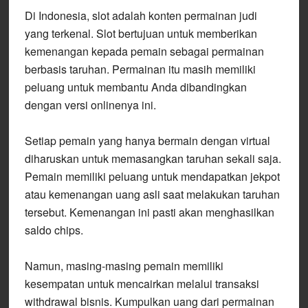
Di Indonesia, slot adalah konten permainan judi
yang terkenal. Slot bertujuan untuk memberikan
kemenangan kepada pemain sebagai permainan
berbasis taruhan. Permainan itu masih memiliki
peluang untuk membantu Anda dibandingkan
dengan versi onlinenya ini.
Setiap pemain yang hanya bermain dengan virtual
diharuskan untuk memasangkan taruhan sekali saja.
Pemain memiliki peluang untuk mendapatkan jekpot
atau kemenangan uang asli saat melakukan taruhan
tersebut. Kemenangan ini pasti akan menghasilkan
saldo chips.
Namun, masing-masing pemain memiliki
kesempatan untuk mencairkan melalui transaksi
withdrawal bisnis. Kumpulkan uang dari permainan