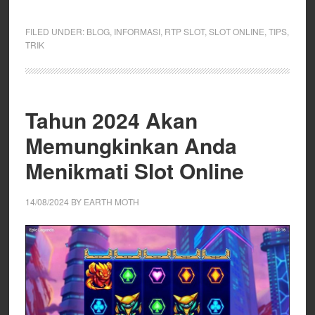
FILED UNDER:
BLOG
,
INFORMASI
,
RTP SLOT
,
SLOT ONLINE
,
TIPS
,
TRIK
Tahun 2024 Akan
Memungkinkan Anda
Menikmati Slot Online
14/08/2024
BY
EARTH MOTH