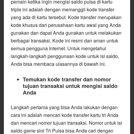
pemain ketika ingin mengisi saldo pulsa di kartu
triple ini adalah dengan memanggil kode transfer
yang ada di kartu tersebut. Kode transfer merupakan
kode khusus dari perusahaan kartu awal yang Anda
gunakan dan dapat Anda gunakan untuk melakukan
berbagai transaksi. Kode ini resmi dan aman untuk
semua pengguna Internet. Untuk mengetahui
langkah-langkah penggunaan kode untuk isi saldo,
Anda bisa membaca ulasannya di bawah ini.
Temukan kode transfer dan nomor
tujuan transaksi untuk mengisi saldo
Anda
Langkah pertama yang bisa Anda lakukan dengan
cara ini adalah mencari kode transfer kartu tri Anda
dan mencari nomor tujuan transaksi. Nomor untuk isi
saldo game slot Tri Pulsa bisa Anda cari dengan