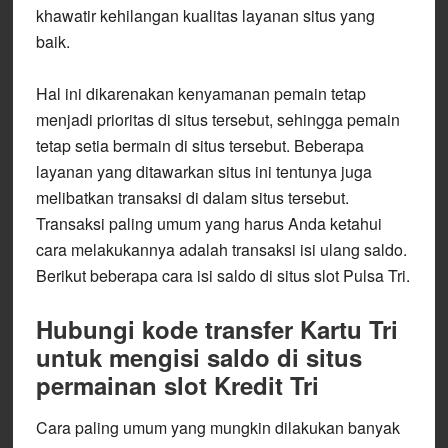
khawatir kehilangan kualitas layanan situs yang
baik.
Hal ini dikarenakan kenyamanan pemain tetap
menjadi prioritas di situs tersebut, sehingga pemain
tetap setia bermain di situs tersebut. Beberapa
layanan yang ditawarkan situs ini tentunya juga
melibatkan transaksi di dalam situs tersebut.
Transaksi paling umum yang harus Anda ketahui
cara melakukannya adalah transaksi isi ulang saldo.
Berikut beberapa cara isi saldo di situs slot Pulsa Tri.
Hubungi kode transfer Kartu Tri
untuk mengisi saldo di situs
permainan slot Kredit Tri
Cara paling umum yang mungkin dilakukan banyak