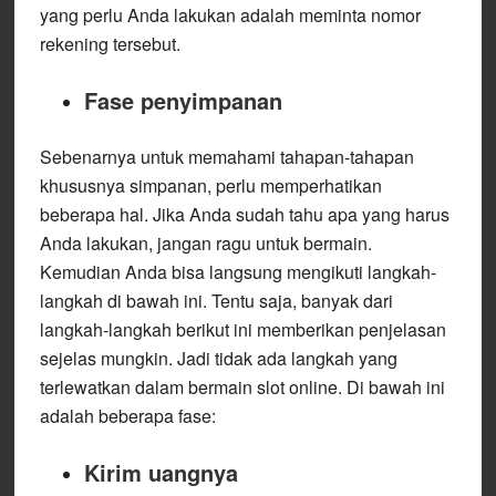
yang perlu Anda lakukan adalah meminta nomor
rekening tersebut.
Fase penyimpanan
Sebenarnya untuk memahami tahapan-tahapan
khususnya simpanan, perlu memperhatikan
beberapa hal. Jika Anda sudah tahu apa yang harus
Anda lakukan, jangan ragu untuk bermain.
Kemudian Anda bisa langsung mengikuti langkah-
langkah di bawah ini. Tentu saja, banyak dari
langkah-langkah berikut ini memberikan penjelasan
sejelas mungkin. Jadi tidak ada langkah yang
terlewatkan dalam bermain slot online. Di bawah ini
adalah beberapa fase:
Kirim uangnya