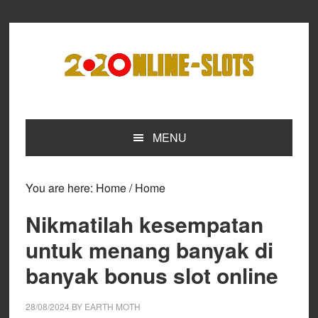
Skip
Skip
Skip
to
to
to
primary
main
primary
navigation
content
sidebar
MENU
You are here: Home
/
Home
Nikmatilah kesempatan
untuk menang banyak di
banyak bonus slot online
28/08/2024
BY
EARTH MOTH