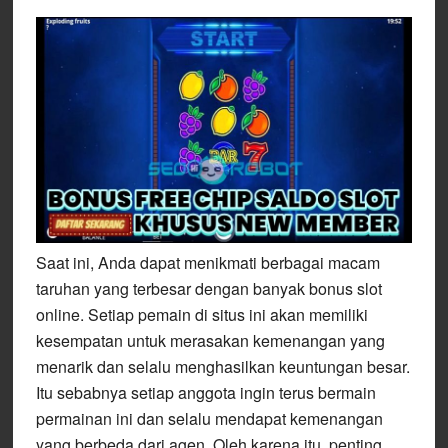
Saat ini, Anda dapat menikmati berbagai macam
taruhan yang terbesar dengan banyak bonus slot
online. Setiap pemain di situs ini akan memiliki
kesempatan untuk merasakan kemenangan yang
menarik dan selalu menghasilkan keuntungan besar.
Itu sebabnya setiap anggota ingin terus bermain
permainan ini dan selalu mendapat kemenangan
yang berbeda dari agen. Oleh karena itu, penting