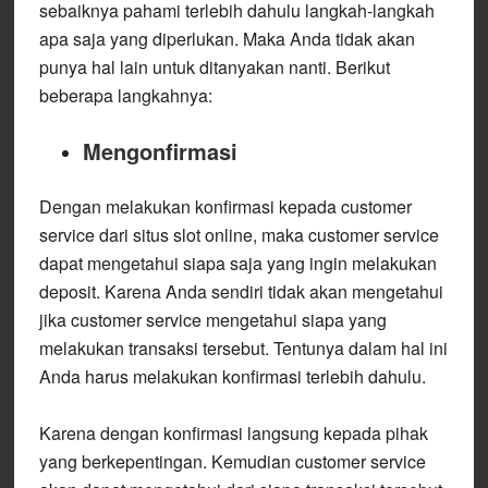
sebaiknya pahami terlebih dahulu langkah-langkah
apa saja yang diperlukan. Maka Anda tidak akan
punya hal lain untuk ditanyakan nanti. Berikut
beberapa langkahnya:
Mengonfirmasi
Dengan melakukan konfirmasi kepada customer
service dari situs slot online, maka customer service
dapat mengetahui siapa saja yang ingin melakukan
deposit. Karena Anda sendiri tidak akan mengetahui
jika customer service mengetahui siapa yang
melakukan transaksi tersebut. Tentunya dalam hal ini
Anda harus melakukan konfirmasi terlebih dahulu.
Karena dengan konfirmasi langsung kepada pihak
yang berkepentingan. Kemudian customer service