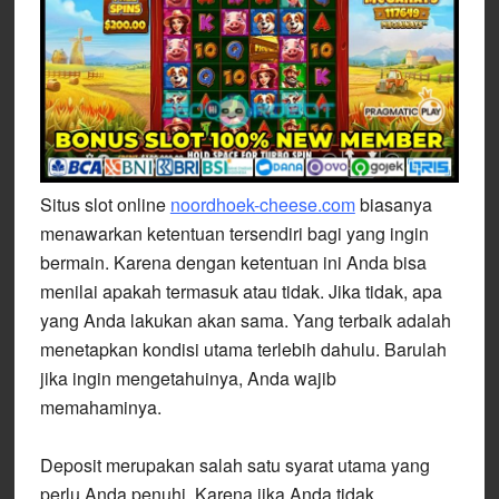
Situs slot online
noordhoek-cheese.com
biasanya
menawarkan ketentuan tersendiri bagi yang ingin
bermain. Karena dengan ketentuan ini Anda bisa
menilai apakah termasuk atau tidak. Jika tidak, apa
yang Anda lakukan akan sama. Yang terbaik adalah
menetapkan kondisi utama terlebih dahulu. Barulah
jika ingin mengetahuinya, Anda wajib
memahaminya.
Deposit merupakan salah satu syarat utama yang
perlu Anda penuhi. Karena jika Anda tidak