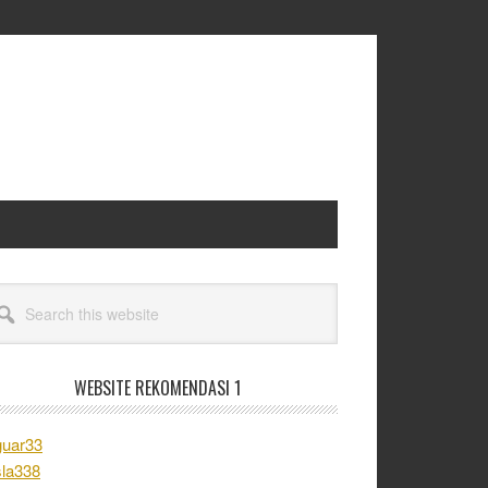
rimary
arch
idebar
site
WEBSITE REKOMENDASI 1
guar33
sla338