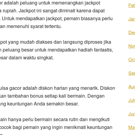
cor adalah peluang untuk memenangkan jackpot
Feb
a rupiah. Jackpot ini sangat diminati karena dapat
. Untuk mendapatkan jackpot, pemain biasanya perlu
Ja
dan memenuhi syarat tertentu.
De
kpot yang mudah diakses dan langsung diproses jika
No
peluang besar untuk mendapatkan hadiah fantastis,
ar dalam waktu singkat.
Oc
Se
Au
 pulsa gacor adalah diskon harian yang menarik. Diskon
an tambahan bonus setiap kali bermain. Dengan
Jul
luang keuntungan Anda semakin besar.
Ju
ain hanya perlu bermain secara rutin dan mengikuti
 cocok bagi pemain yang ingin menikmati keuntungan
Ma
a.