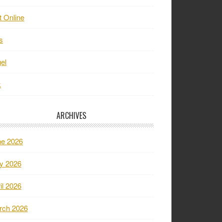
t Online
s
el
k
ARCHIVES
ne 2026
y 2026
il 2026
rch 2026