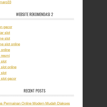
maro33
WEBSITE REKOMENDASI 2
n gacor
tar slot
e slot
e slot online
i online
i resmi
 slot
i slot online
 slot
k slot gacor
RECENT POSTS
us Permainan Online Modern Mudah Diakses