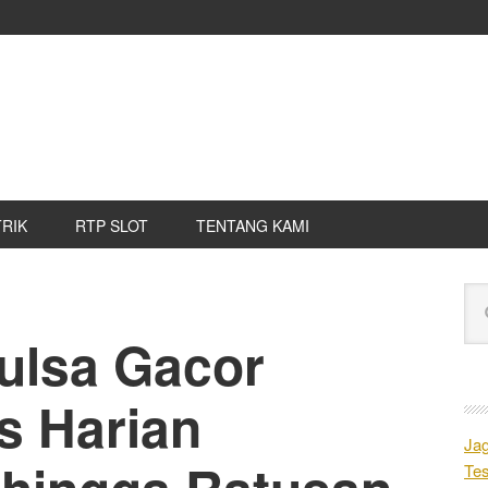
TRIK
RTP SLOT
TENTANG KAMI
P
Se
S
this
Pulsa Gacor
web
s Harian
Ja
Te