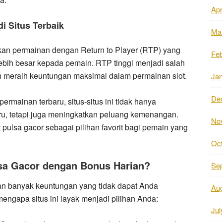
Apr
i Situs Terbaik
Ma
akan permainan dengan Return to Player (RTP) yang
Feb
ebih besar kepada pemain. RTP tinggi menjadi salah
in meraih keuntungan maksimal dalam permainan slot.
Ja
De
permainan terbaru, situs-situs ini tidak hanya
, tetapi juga meningkatkan peluang kemenangan.
No
 pulsa gacor sebagai pilihan favorit bagi pemain yang
Oc
lsa Gacor dengan Bonus Harian?
Se
kan banyak keuntungan yang tidak dapat Anda
Au
engapa situs ini layak menjadi pilihan Anda:
Jul