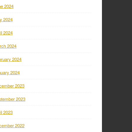
ne 2024
y 2024
il 2024
rch 2024
ruary 2024
nuary 2024
cember 2023
ptember 2023
il 2023
cember 2022