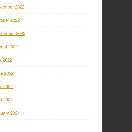
vember 2022
tober 2022
ptember 2022
gust 2022
y 2022
ne 2022
y 2022
il 2022
nuary 2021